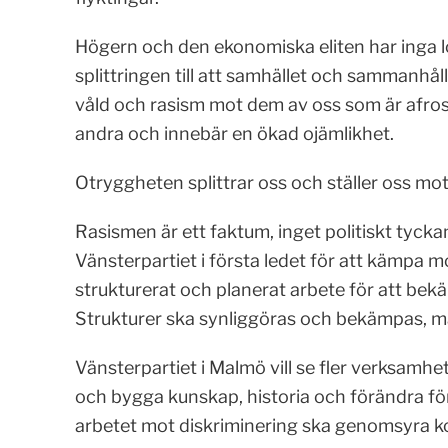
Högern och den ekonomiska eliten har inga lö
splittringen till att samhället och sammanhål
våld och rasism mot dem av oss som är afro
andra och innebär en ökad ojämlikhet.
Otryggheten splittrar oss och ställer oss mo
Rasismen är ett faktum, inget politiskt tyck
Vänsterpartiet i första ledet för att kämpa m
strukturerat och planerat arbete för att bek
Strukturer ska synliggöras och bekämpas, m
Vänsterpartiet i Malmö vill se fler verksamhete
och bygga kunskap, historia och förändra fö
arbetet mot diskriminering ska genomsyra 