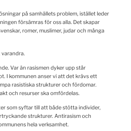
sningar på samhällets problem, istället leder
lningen försämras för oss alla. Det skapar
svenskar, romer, muslimer, judar och många
t varandra.
ande. Var än rasismen dyker upp står
ot. I kommunen anser vi att det krävs ett
ämpa rasistiska strukturer och fördomar.
akt och resurser ska omfördelas.
r som syftar till att både stötta individer,
rtryckande strukturer. Antirasism och
kommunens hela verksamhet.