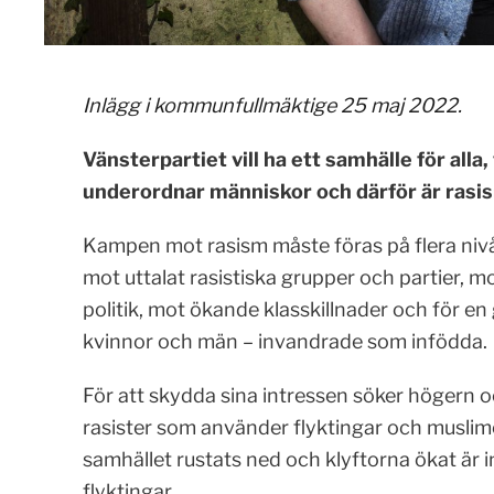
Inlägg i kommunfullmäktige 25 maj 2022.
Vänsterpartiet vill ha ett samhälle för alla
underordnar människor och därför är rasism
Kampen mot rasism måste föras på flera nivåe
mot uttalat rasistiska grupper och partier, mo
politik, mot ökande klasskillnader och för en 
kvinnor och män – invandrade som infödda.
För att skydda sina intressen söker högern o
rasister som använder flyktingar och muslim
samhället rustats ned och klyftorna ökat är i
flyktingar.