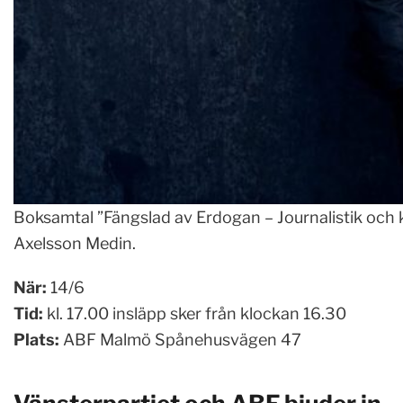
Boksamtal ”Fängslad av Erdogan – Journalistik och 
Axelsson Medin.
När:
14/6
Tid:
kl. 17.00 insläpp sker från klockan 16.30
Plats:
ABF Malmö Spånehusvägen 47