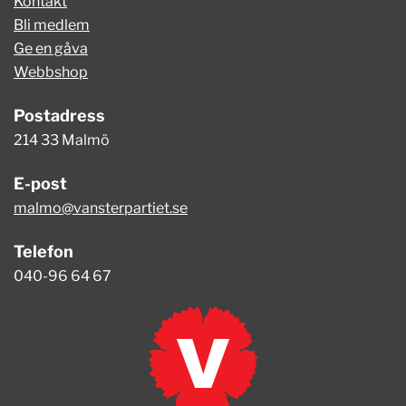
Kontakt
Bli medlem
Ge en gåva
Webbshop
Postadress
214 33 Malmö
E-post
malmo@vansterpartiet.se
Telefon
040-96 64 67