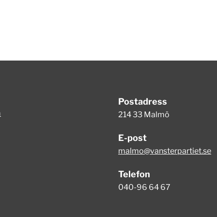
Postadress
m
214 33 Malmö
E-post
malmo@vansterpartiet.se
Telefon
040-96 64 67