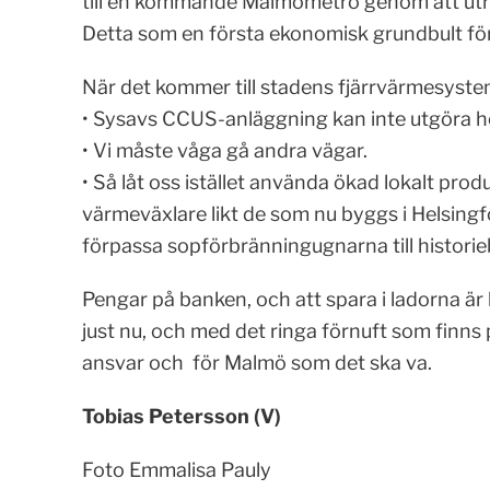
till en kommande Malmömetro genom att utre
Detta som en första ekonomisk grundbult för
När det kommer till stadens fjärrvärmesystem 
• Sysavs CCUS-anläggning kan inte utgöra h
• Vi måste våga gå andra vägar.
• Så låt oss istället använda ökad lokalt pro
värmeväxlare likt de som nu byggs i Helsingf
förpassa sopförbränningugnarna till histori
Pengar på banken, och att spara i ladorna är br
just nu, och med det ringa förnuft som finns 
ansvar och för Malmö som det ska va.
Tobias Petersson (V)
Foto Emmalisa Pauly