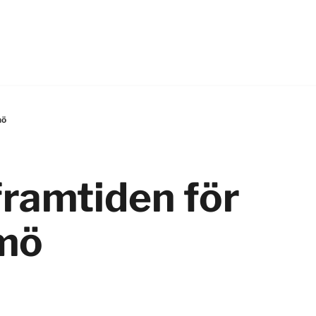
mö
framtiden för
lmö