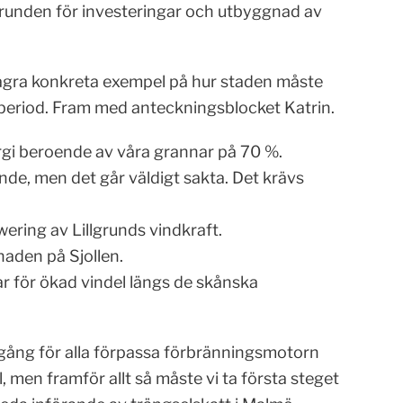
runden för investeringar och utbyggnad av
ågra konkreta exempel på hur staden måste
riod. Fram med anteckningsblocket Katrin.
ergi beroende av våra grannar på 70 %.
de, men det går väldigt sakta. Det krävs
wering av Lillgrunds vindkraft.
naden på Sjollen.
r för ökad vindel längs de skånska
n gång för alla förpassa förbränningsmotorn
l, men framför allt så måste vi ta första steget