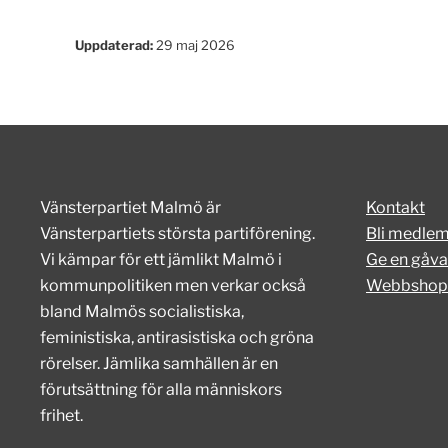
Uppdaterad:
29 maj 2026
Vänsterpartiet Malmö är
Kontakt
Vänsterpartiets största partiförening.
Bli medle
Vi kämpar för ett jämlikt Malmö i
Ge en gåva
kommunpolitiken men verkar också
Webbshop
bland Malmös socialistiska,
feministiska, antirasistiska och gröna
rörelser. Jämlika samhällen är en
förutsättning för alla människors
frihet.