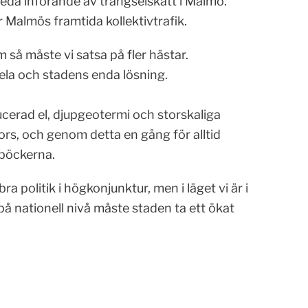
da införande av trängselskatt i Malmö.
 Malmös framtida kollektivtrafik.
så måste vi satsa på fler hästar.
ela och stadens enda lösning.
ducerad el, djupgeotermi och storskaliga
ors, och genom detta en gång för alltid
eböckerna.
a politik i högkonjunktur, men i läget vi är i
på nationell nivå måste staden ta ett ökat