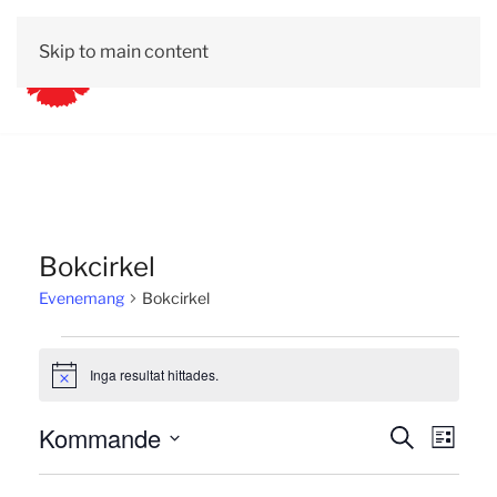
Skip to main content
Bokcirkel
Evenemang
Bokcirkel
Evenemang
Inga resultat hittades.
Notis
Evene
Kommande
Eve
Sök
Lista
Välj
Searc
vyn