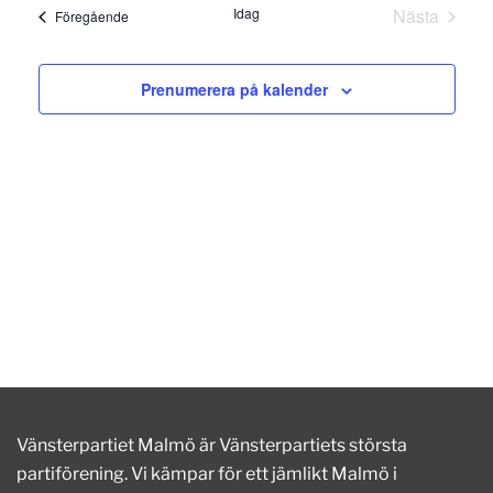
datum.
and
Idag
Nästa
Evenemang
Föregående
Evenema
Views
Prenumerera på kalender
Naviga
Vänsterpartiet Malmö är Vänsterpartiets största
partiförening. Vi kämpar för ett jämlikt Malmö i