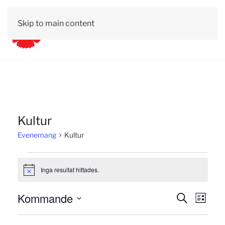
Skip to main content
Kultur
Evenemang
Kultur
Evenemang
Inga resultat hittades.
Notis
Evene
Kommande
Eve
Sök
Lista
Välj
Searc
vyn