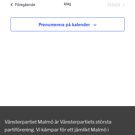
datum.
and
Idag
Nästa
Evenemang
Föregående
Evenema
Views
Prenumerera på kalender
Naviga
Vänsterpartiet Malmö är Vänsterpartiets största
partiförening. Vi kämpar för ett jämlikt Malmö i