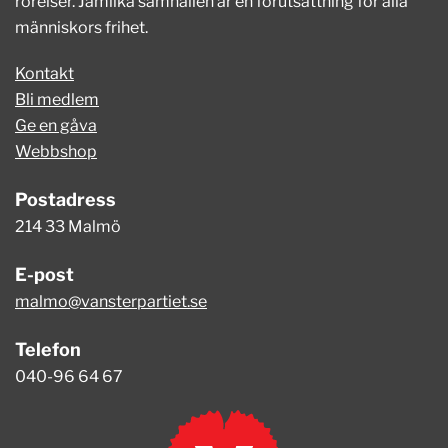
rörelser. Jämlika samhällen är en förutsättning för alla
människors frihet.
Kontakt
Bli medlem
Ge en gåva
Webbshop
Postadress
214 33 Malmö
E-post
malmo@vansterpartiet.se
Telefon
040-96 64 67