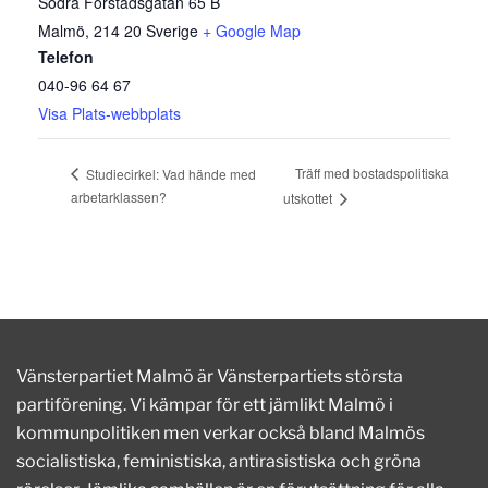
Södra Förstadsgatan 65 B
Malmö
,
214 20
Sverige
+ Google Map
Telefon
040-96 64 67
Visa Plats-webbplats
Träff med bostadspolitiska
Studiecirkel: Vad hände med
arbetarklassen?
utskottet
Vänsterpartiet Malmö är Vänsterpartiets största
partiförening. Vi kämpar för ett jämlikt Malmö i
kommunpolitiken men verkar också bland Malmös
socialistiska, feministiska, antirasistiska och gröna