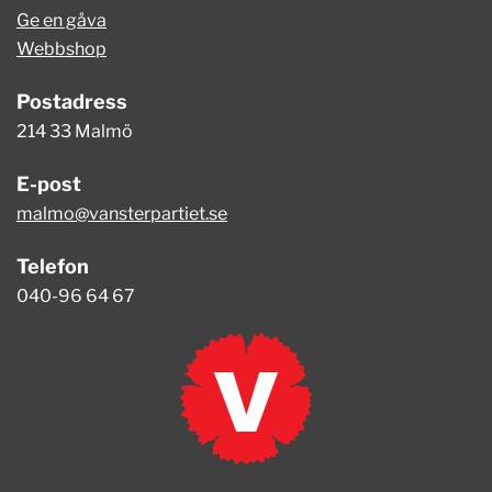
Ge en gåva
Webbshop
Postadress
214 33 Malmö
E-post
malmo@vansterpartiet.se
Telefon
040-96 64 67